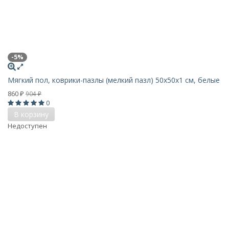
-5%
Мягкий пол, коврики-пазлы (мелкий пазл) 50х50x1 см, белые
860
904
₽
₽
0
В корзину
Недоступен