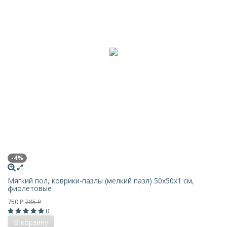
-4%
Мягкий пол, коврики-пазлы (мелкий пазл) 50х50x1 см,
фиолетовые
750
785
₽
₽
0
В корзину