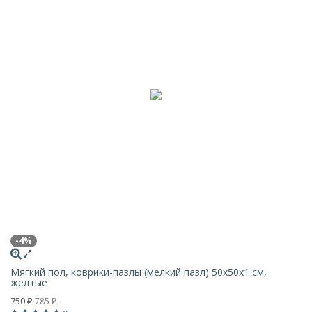
-4%
Мягкий пол, коврики-пазлы (мелкий пазл) 50х50x1 см,
желтые
750
785
₽
₽