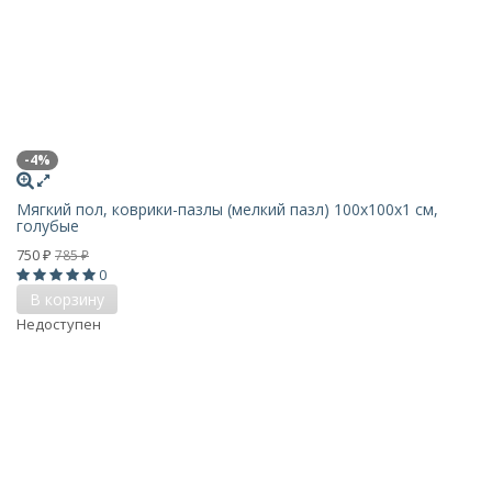
-4%
Мягкий пол, коврики-пазлы (мелкий пазл) 100х100x1 см,
голубые
750
785
₽
₽
0
В корзину
Недоступен