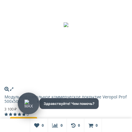
Модульное напольное коммерческое покрытие Veropol Prof
500x500x7,5мм, коричневый.
3 100
₽
0
В корзину
0
0
0
0
В наличии